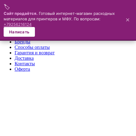
🏷️
Меню
Сайт продаётся.
Готовый интернет-магазин расходных
материалов для принтеров и МФУ. По вопросам:
✕
×
+79256216124
О компании
Написать
Каталог
Бренды
Способы оплаты
Гарантия и возврат
Доставка
Контакты
Оферта