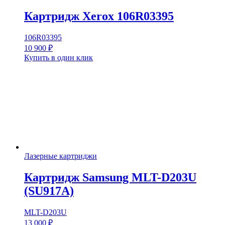
Картридж Xerox 106R03395
106R03395
10 900
₽
Купить в один клик
Лазерные картриджи
Картридж Samsung MLT-D203U
(SU917A)
MLT-D203U
13 000
₽