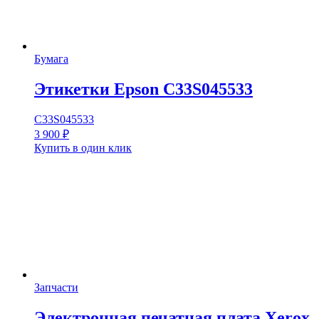
Бумага
Этикетки Epson C33S045533
C33S045533
3 900
₽
Купить в один клик
Запчасти
Электронная печатная плата Xerox