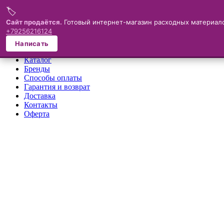
🏷️
Меню
Сайт продаётся.
Готовый интернет-магазин расходных материало
+79256216124
×
Написать
О компании
Каталог
Бренды
Способы оплаты
Гарантия и возврат
Доставка
Контакты
Оферта