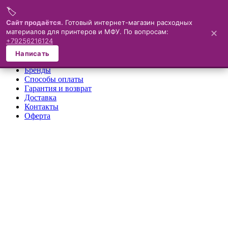
🏷️
Меню
Сайт продаётся.
Готовый интернет-магазин расходных
материалов для принтеров и МФУ. По вопросам:
✕
×
+79256216124
О компании
Написать
Каталог
Бренды
Способы оплаты
Гарантия и возврат
Доставка
Контакты
Оферта