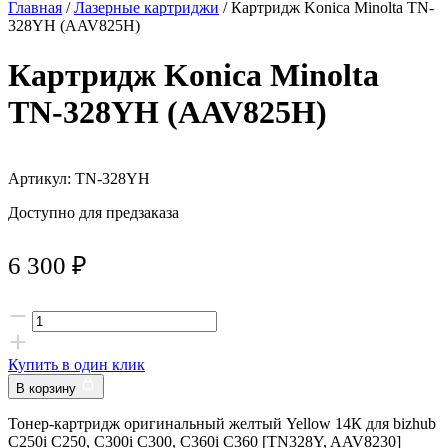
Главная
/
Лазерные картриджи
/ Картридж Konica Minolta TN-
328YH (AAV825H)
Картридж Konica Minolta
TN-328YH (AAV825H)
Артикул: TN-328YH
Доступно для предзаказа
6 300
₽
Купить в один клик
В корзину
Тонер-картридж оригинальный желтый Yellow 14К для bizhub
C250i C250, C300i C300, C360i C360 [TN328Y, AAV8230]