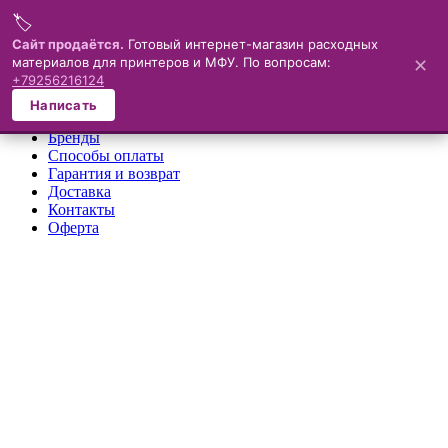
🏷️
Меню
Сайт продаётся.
Готовый интернет-магазин расходных
материалов для принтеров и МФУ. По вопросам:
✕
×
+79256216124
О компании
Написать
Каталог
Бренды
Способы оплаты
Гарантия и возврат
Доставка
Контакты
Оферта