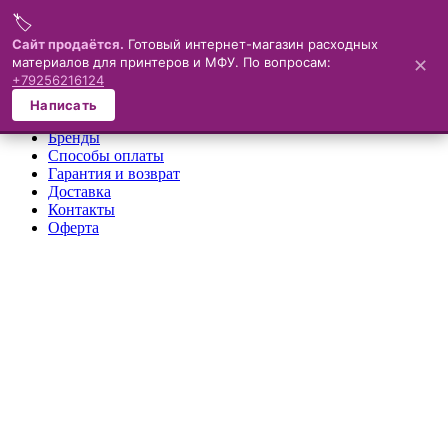
🏷️
Меню
Сайт продаётся.
Готовый интернет-магазин расходных
материалов для принтеров и МФУ. По вопросам:
✕
×
+79256216124
О компании
Написать
Каталог
Бренды
Способы оплаты
Гарантия и возврат
Доставка
Контакты
Оферта