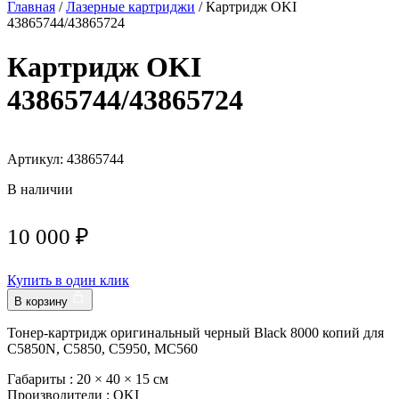
Главная
/
Лазерные картриджи
/ Картридж OKI
43865744/43865724
Картридж OKI
43865744/43865724
Артикул: 43865744
В наличии
10 000
₽
Купить в один клик
В корзину
Тонер-картридж оригинальный черный Black 8000 копий для
C5850N, C5850, C5950, MC560
Габариты :
20 × 40 × 15 см
Производители :
OKI