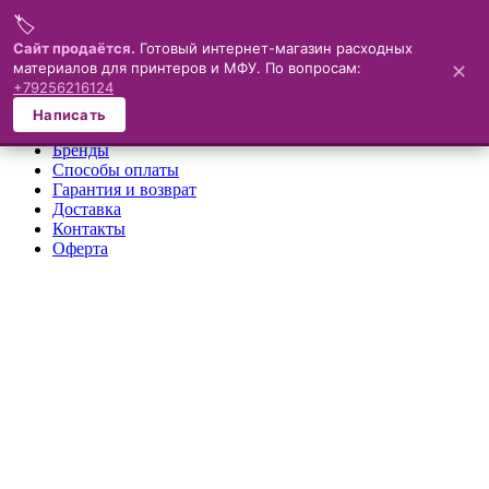
🏷️
Меню
Сайт продаётся.
Готовый интернет-магазин расходных
материалов для принтеров и МФУ. По вопросам:
✕
×
+79256216124
О компании
Написать
Каталог
Бренды
Способы оплаты
Гарантия и возврат
Доставка
Контакты
Оферта