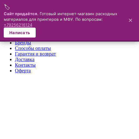
🏷️
Меню
Сайт продаётся.
Готовый интернет-магазин расходных
материалов для принтеров и МФУ. По вопросам:
✕
×
+79256216124
О компании
Написать
Каталог
Бренды
Способы оплаты
Гарантия и возврат
Доставка
Контакты
Оферта