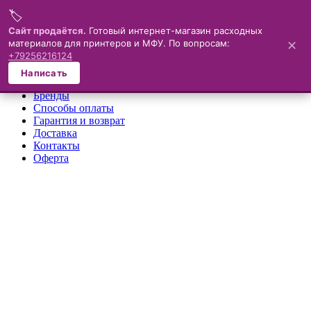
🏷️
Меню
Сайт продаётся.
Готовый интернет-магазин расходных
материалов для принтеров и МФУ. По вопросам:
✕
×
+79256216124
О компании
Написать
Каталог
Бренды
Способы оплаты
Гарантия и возврат
Доставка
Контакты
Оферта