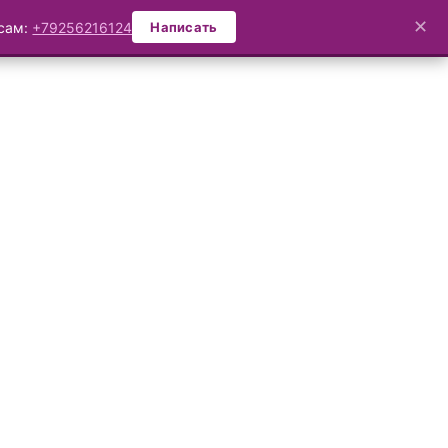
✕
осам:
+79256216124
Написать