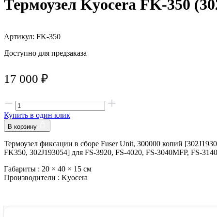
Термоузел Kyocera FK-350 (30
Артикул: FK-350
Доступно для предзаказа
17 000
₽
Купить в один клик
В корзину
Термоузел фиксации в сборе Fuser Unit, 300000 копий [302J1930
FK350, 302J193054] для FS-3920, FS-4020, FS-3040MFP, FS-31
Габариты :
20 × 40 × 15 см
Производители :
Kyocera