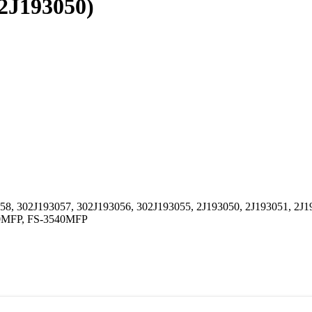
2J193050)
58, 302J193057, 302J193056, 302J193055, 2J193050, 2J193051, 2J1
40MFP, FS-3540MFP