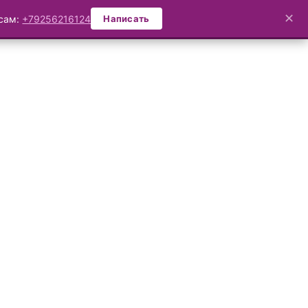
✕
осам:
+79256216124
Написать