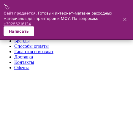
🏷️
Меню
Сайт продаётся.
Готовый интернет-магазин расходных
материалов для принтеров и МФУ. По вопросам:
✕
×
+79256216124
О компании
Написать
Каталог
Бренды
Способы оплаты
Гарантия и возврат
Доставка
Контакты
Оферта