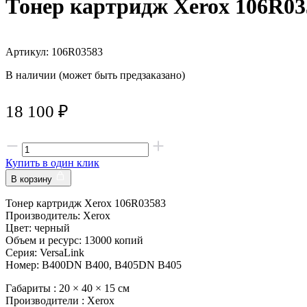
Тонер картридж Xerox 106R03
Артикул: 106R03583
В наличии (может быть предзаказано)
18 100
₽
Купить в один клик
В корзину
Тонер картридж Xerox 106R03583
Производитель: Xerox
Цвет: черный
Объем и ресурс: 13000 копий
Серия: VersaLink
Номер: B400DN B400, B405DN B405
Габариты :
20 × 40 × 15 см
Производители :
Xerox