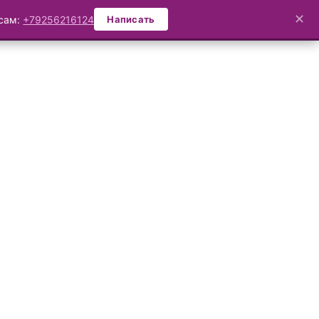
✕
осам:
+79256216124
Написать