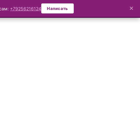
✕
осам:
+79256216124
Написать