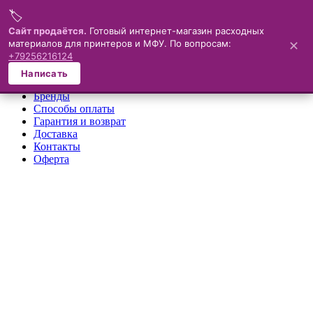
🏷️
Меню
Сайт продаётся.
Готовый интернет-магазин расходных
материалов для принтеров и МФУ. По вопросам:
✕
×
+79256216124
О компании
Написать
Каталог
Бренды
Способы оплаты
Гарантия и возврат
Доставка
Контакты
Оферта