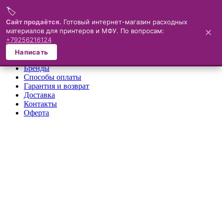
🏷️
Меню
Сайт продаётся.
Готовый интернет-магазин расходных
материалов для принтеров и МФУ. По вопросам:
✕
×
+79256216124
О компании
Написать
Каталог
Бренды
Способы оплаты
Гарантия и возврат
Доставка
Контакты
Оферта