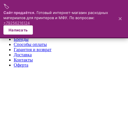
🏷️
Меню
Сайт продаётся.
Готовый интернет-магазин расходных
материалов для принтеров и МФУ. По вопросам:
✕
×
+79256216124
О компании
Написать
Каталог
Бренды
Способы оплаты
Гарантия и возврат
Доставка
Контакты
Оферта