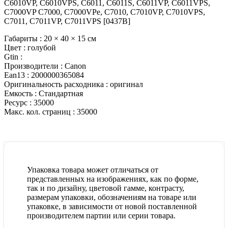
C6010VP, C6010VPS, C6011, C6011S, C6011VP, C6011VPS,
C7000VP C7000, C7000VPe, C7010, C7010VP, C7010VPS,
C7011, C7011VP, C7011VPS [0437B]
Габариты :
20 × 40 × 15 см
Цвет :
голубой
Gtin :
Производители :
Canon
Ean13 :
2000000365084
Оригинальность расходника :
оригинал
Емкость :
Стандартная
Ресурс :
35000
Макс. кол. страниц :
35000
Упаковка товара может отличаться от
представленных на изображениях, как по форме,
так и по дизайну, цветовой гамме, контрасту,
размерам упаковки, обозначениям на товаре или
упаковке, в зависимости от новой поставленной
производителем партии или серии товара.