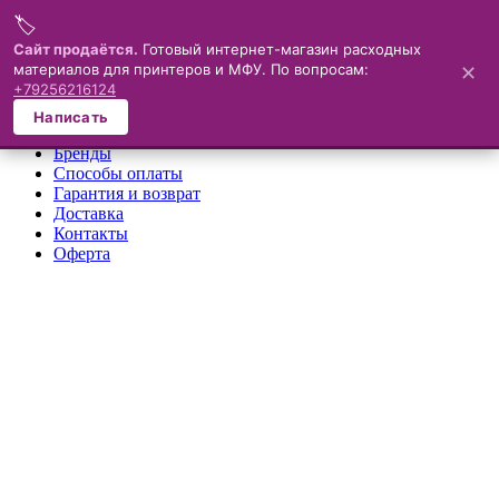
🏷️
Меню
Сайт продаётся.
Готовый интернет-магазин расходных
материалов для принтеров и МФУ. По вопросам:
✕
×
+79256216124
О компании
Написать
Каталог
Бренды
Способы оплаты
Гарантия и возврат
Доставка
Контакты
Оферта