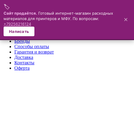
🏷️
Меню
Сайт продаётся.
Готовый интернет-магазин расходных
материалов для принтеров и МФУ. По вопросам:
✕
×
+79256216124
О компании
Написать
Каталог
Бренды
Способы оплаты
Гарантия и возврат
Доставка
Контакты
Оферта