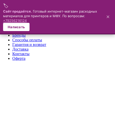
🏷️
Меню
Сайт продаётся.
Готовый интернет-магазин расходных
материалов для принтеров и МФУ. По вопросам:
✕
×
+79256216124
О компании
Написать
Каталог
Бренды
Способы оплаты
Гарантия и возврат
Доставка
Контакты
Оферта