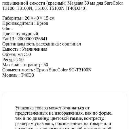
повышенной емкости (красный) Magenta 50 мл для SureColor
T3100, T3100N, T5100, T5100N [T40D340]
Габариты :
20 × 40 × 15 см
Производители :
Epson
Gtin :
Цвет :
пурпурный
Ean13 :
2000000326641
Оригинальность расходника :
оригинал
Емкость :
Увеличенная
Объем, мл :
50
Ресурс :
50
Макс. кол. страниц :
50
Совместимость :
Epson SureColor SC-T3100N
Модель :
T40D3
Упаковка товара может отличаться от
представленных на изображениях, как по форме,
так и по дизайну, цветовой гамме, контрасту,
размерам упаковки, обозначениям на товаре или
упаковке, в зависимости от новой поставленной