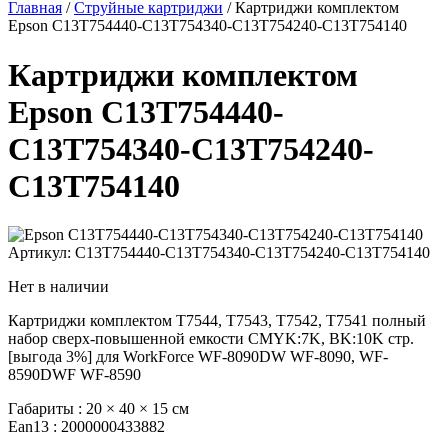
Главная
/
Струйные картриджи
/ Картриджи комплектом
Epson C13T754440-C13T754340-C13T754240-C13T754140
Картриджи комплектом
Epson C13T754440-
C13T754340-C13T754240-
C13T754140
Артикул: C13T754440-C13T754340-C13T754240-C13T754140
Нет в наличии
Картриджи комплектом T7544, T7543, T7542, T7541 полный
набор сверх-повышенной емкости CMYK:7K, BK:10K стр.
[выгода 3%] для WorkForce WF-8090DW WF-8090, WF-
8590DWF WF-8590
Габариты :
20 × 40 × 15 см
Ean13 :
2000000433882