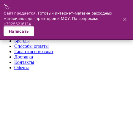
🏷️
Меню
Сайт продаётся.
Готовый интернет-магазин расходных
материалов для принтеров и МФУ. По вопросам:
✕
×
+79256216124
О компании
Написать
Каталог
Бренды
Способы оплаты
Гарантия и возврат
Доставка
Контакты
Оферта