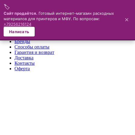
🏷️
Меню
Сайт продаётся.
Готовый интернет-магазин расходных
материалов для принтеров и МФУ. По вопросам:
✕
×
+79256216124
О компании
Написать
Каталог
Бренды
Способы оплаты
Гарантия и возврат
Доставка
Контакты
Оферта