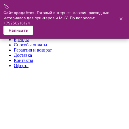
🏷️
Меню
Сайт продаётся.
Готовый интернет-магазин расходных
материалов для принтеров и МФУ. По вопросам:
✕
×
+79256216124
О компании
Написать
Каталог
Бренды
Способы оплаты
Гарантия и возврат
Доставка
Контакты
Оферта