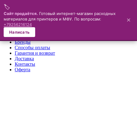
🏷️
Меню
Сайт продаётся.
Готовый интернет-магазин расходных
материалов для принтеров и МФУ. По вопросам:
✕
×
+79256216124
О компании
Написать
Каталог
Бренды
Способы оплаты
Гарантия и возврат
Доставка
Контакты
Оферта