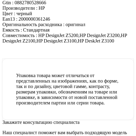
Gtin :
0882780528666
Производители :
HP
Цвет :
черный
Ean13 :
2000000361246
Оригинальность расходника :
оригинал
Емкость :
Стандартная
Совместимость :
HP DesignJet Z5200,HP DesignJet Z3200,HP
DesignJet Z2100,HP DesignJet Z3100,HP DeskJet Z3100
Упаковка товара может отличаться от
представленных на изображениях, как по форме,
так и по дизайну, цветовой гамме, контрасту,
размерам упаковки, обозначениям на товаре или
упаковке, в зависимости от новой поставленной
производителем партии или серии товара.
Закажите консультацию специалиста
Наш специалист поможет вам выбрать подходящую модель