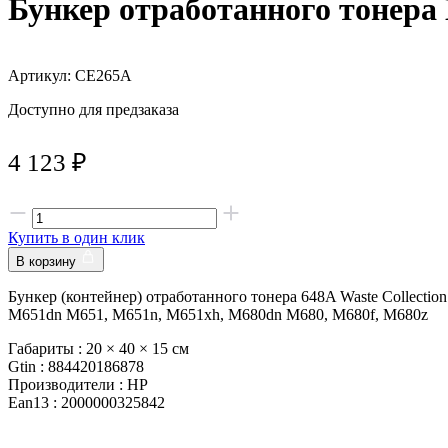
Бункер отработанного тонер
Артикул: CE265A
Доступно для предзаказа
4 123
₽
Купить в один клик
В корзину
Бункер (контейнер) отработанного тонера 648A Waste Collecti
M651dn M651, M651n, M651xh, M680dn M680, M680f, M680z
Габариты :
20 × 40 × 15 см
Gtin :
884420186878
Производители :
HP
Ean13 :
2000000325842