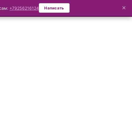
✕
осам:
+79256216124
Написать