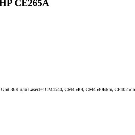
а HP CE265A
on Unit 36К для LaserJet CM4540, CM4540f, CM4540fskm, CP4025