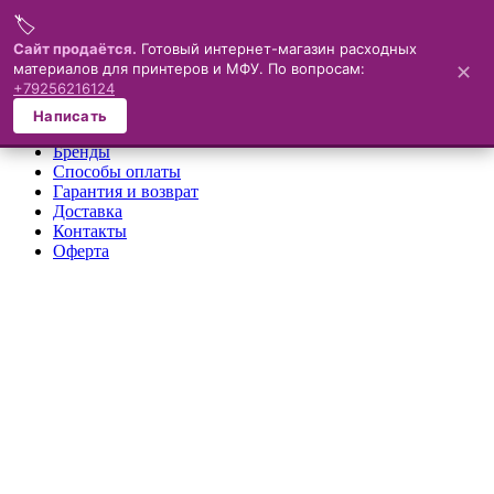
🏷️
Меню
Сайт продаётся.
Готовый интернет-магазин расходных
материалов для принтеров и МФУ. По вопросам:
✕
×
+79256216124
О компании
Написать
Каталог
Бренды
Способы оплаты
Гарантия и возврат
Доставка
Контакты
Оферта