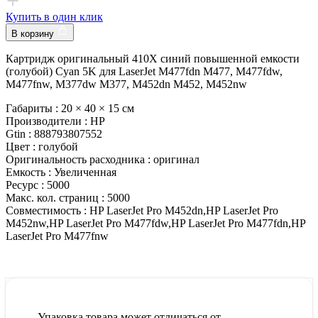
Купить в один клик
В корзину
Картридж оригинальный 410X синий повышенной емкости
(голубой) Cyan 5K для LaserJet M477fdn M477, M477fdw,
M477fnw, M377dw M377, M452dn M452, M452nw
Габариты :
20 × 40 × 15 см
Производители :
HP
Gtin :
888793807552
Цвет :
голубой
Оригинальность расходника :
оригинал
Емкость :
Увеличенная
Ресурс :
5000
Макс. кол. страниц :
5000
Совместимость :
HP LaserJet Pro M452dn,HP LaserJet Pro
M452nw,HP LaserJet Pro M477fdw,HP LaserJet Pro M477fdn,HP
LaserJet Pro M477fnw
Упаковка товара может отличаться от