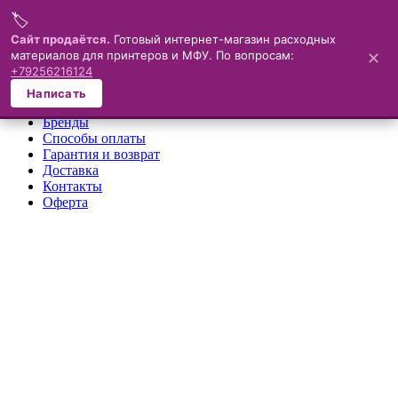
🏷️
Меню
Сайт продаётся.
Готовый интернет-магазин расходных
материалов для принтеров и МФУ. По вопросам:
✕
×
+79256216124
О компании
Написать
Каталог
Бренды
Способы оплаты
Гарантия и возврат
Доставка
Контакты
Оферта