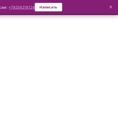
✕
осам:
+79256216124
Написать