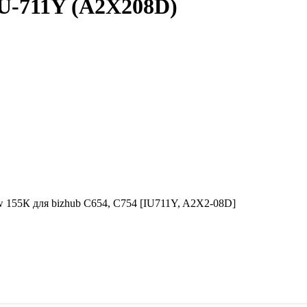
IU-711Y (A2X208D)
 155К для bizhub C654, C754 [IU711Y, A2X2-08D]