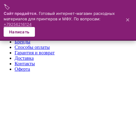
🏷️
Меню
Сайт продаётся.
Готовый интернет-магазин расходных
материалов для принтеров и МФУ. По вопросам:
✕
×
+79256216124
О компании
Написать
Каталог
Бренды
Способы оплаты
Гарантия и возврат
Доставка
Контакты
Оферта