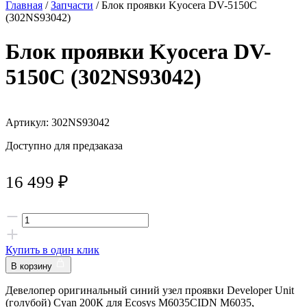
Главная
/
Запчасти
/ Блок проявки Kyocera DV-5150C
(302NS93042)
Блок проявки Kyocera DV-
5150C (302NS93042)
Артикул: 302NS93042
Доступно для предзаказа
16 499
₽
Купить в один клик
В корзину
Девелопер оригинальный синий узел проявки Developer Unit
(голубой) Cyan 200К для Ecosys M6035CIDN M6035,