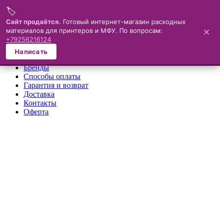
🏷️
Меню
Сайт продаётся.
Готовый интернет-магазин расходных
материалов для принтеров и МФУ. По вопросам:
✕
×
+79256216124
О компании
Написать
Каталог
Бренды
Способы оплаты
Гарантия и возврат
Доставка
Контакты
Оферта