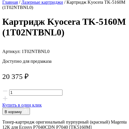
Главная
/
Лазерные картриджи
/ Картридж Kyocera TK-5160M
(1T02NTBNL0)
Картридж Kyocera TK-5160M
(1T02NTBNL0)
Артикул: 1T02NTBNL0
Доступно для предзаказа
20 375
₽
Купить в один клик
В корзину
Тонер-картридж оригинальный пурпурный (красный) Magenta
12К для Ecosys P7040CDN P7040 [TK5160M]