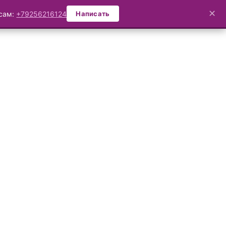
✕
осам:
+79256216124
Написать