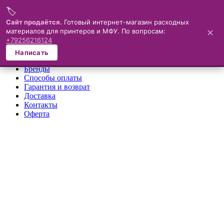
🏷️
Меню
Сайт продаётся.
Готовый интернет-магазин расходных
материалов для принтеров и МФУ. По вопросам:
✕
×
+79256216124
О компании
Написать
Каталог
Бренды
Способы оплаты
Гарантия и возврат
Доставка
Контакты
Оферта