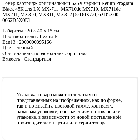
Тонер-картридж оригинальный 625X черный Return Program
Black 45К для LX MX-711, MX710de MX710, MX711de
MX711, MX810, MX811, MX812 [62D0XA0, 62D5X00,
0062D5X0E]
Габариты :
20 × 40 × 15 см
Производители :
Lexmark
Ean13 :
2000000395166
Цвет :
черный
Оригинальность расходника :
оригинал
Емкость :
Стандартная
Упаковка товара может отличаться от
представленных на изображениях, как по форме,
так и по дизайну, цветовой гамме, контрасту,
размерам упаковки, обозначениям на товаре или
упаковке, в зависимости от новой поставленной
производителем партии или серии товара.