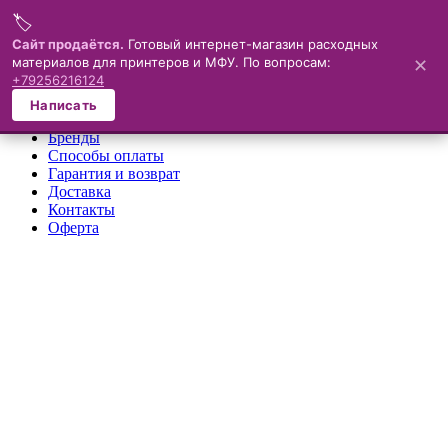
🏷️
Меню
Сайт продаётся.
Готовый интернет-магазин расходных
материалов для принтеров и МФУ. По вопросам:
✕
×
+79256216124
О компании
Написать
Каталог
Бренды
Способы оплаты
Гарантия и возврат
Доставка
Контакты
Оферта