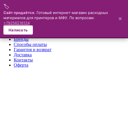
🏷️
Меню
Сайт продаётся.
Готовый интернет-магазин расходных
материалов для принтеров и МФУ. По вопросам:
✕
×
+79256216124
О компании
Написать
Каталог
Бренды
Способы оплаты
Гарантия и возврат
Доставка
Контакты
Оферта