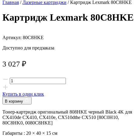
Главная
/
Лазерные картриджи
/ Картридж Lexmark 80C8HKE
Картридж Lexmark 80C8HKE
Артикул: 80C8HKE
Доступно для предзаказа
3 027
₽
Купить в один клик
В корзину
Тонер-картридж оригинальный 808HKE черный Black 4K для
CX410de CX410, CX410e, CX510dthe CX510 [80C0H10,
80C8HK0, 0080C8HKE]
Габариты :
20 × 40 × 15 см