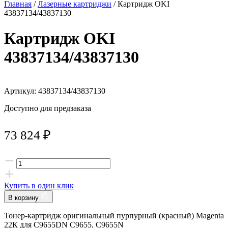
Главная
/
Лазерные картриджи
/ Картридж OKI
43837134/43837130
Картридж OKI
43837134/43837130
Артикул: 43837134/43837130
Доступно для предзаказа
73 824
₽
Купить в один клик
В корзину
Тонер-картридж оригинальный пурпурный (красный) Magenta
22К для C9655DN C9655, C9655N