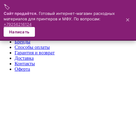
🏷️
Меню
Сайт продаётся.
Готовый интернет-магазин расходных
материалов для принтеров и МФУ. По вопросам:
✕
×
+79256216124
О компании
Написать
Каталог
Бренды
Способы оплаты
Гарантия и возврат
Доставка
Контакты
Оферта