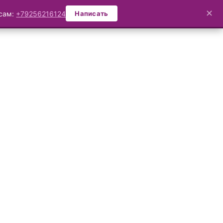
✕
осам:
+79256216124
Написать