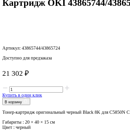
Картридж OKI 43865744/4386
Артикул: 43865744/43865724
Доступно для предзаказа
21 302
₽
Купить в один клик
В корзину
Тонер-картридж оригинальный черный Black 8K для C5850N C
Габариты :
20 × 40 × 15 см
Цвет :
черный