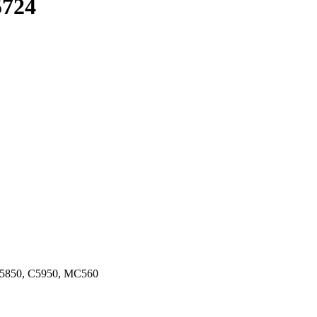
5724
5850, C5950, MC560