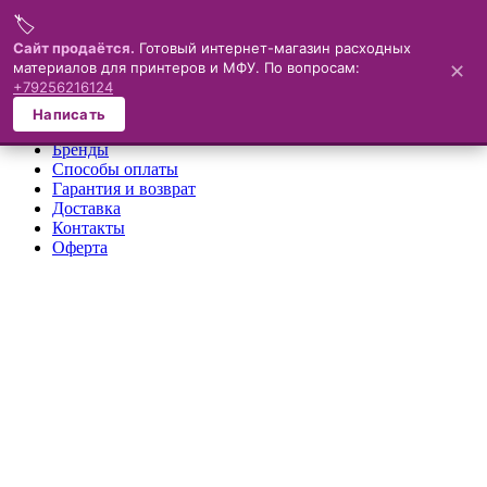
🏷️
Меню
Сайт продаётся.
Готовый интернет-магазин расходных
материалов для принтеров и МФУ. По вопросам:
✕
×
+79256216124
О компании
Написать
Каталог
Бренды
Способы оплаты
Гарантия и возврат
Доставка
Контакты
Оферта