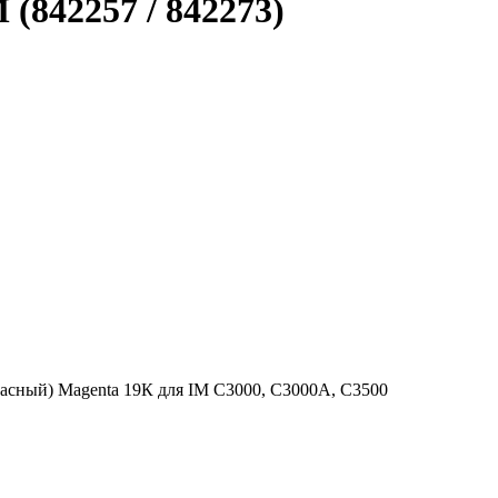
(842257 / 842273)
асный) Magenta 19К для IM C3000, C3000A, C3500