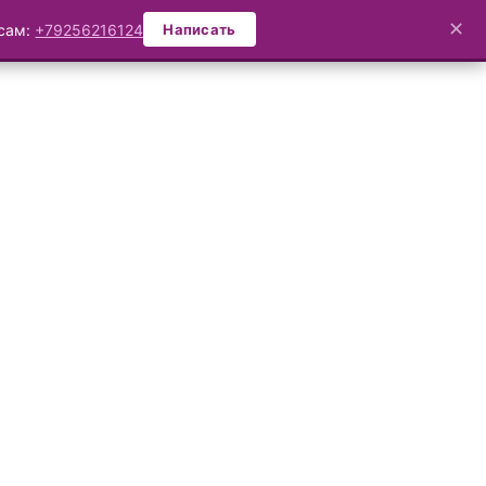
✕
осам:
+79256216124
Написать