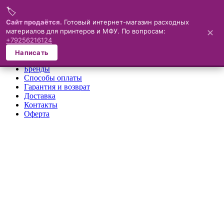
🏷️
Меню
Сайт продаётся.
Готовый интернет-магазин расходных
материалов для принтеров и МФУ. По вопросам:
✕
×
+79256216124
О компании
Написать
Каталог
Бренды
Способы оплаты
Гарантия и возврат
Доставка
Контакты
Оферта