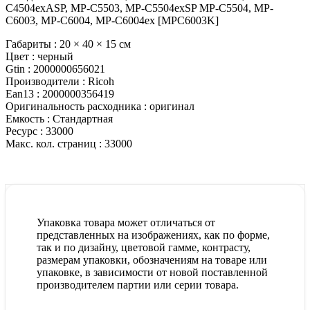
C4504exASP, MP-C5503, MP-C5504exSP MP-C5504, MP-
C6003, MP-C6004, MP-C6004ex [MPC6003K]
Габариты :
20 × 40 × 15 см
Цвет :
черный
Gtin :
2000000656021
Производители :
Ricoh
Ean13 :
2000000356419
Оригинальность расходника :
оригинал
Емкость :
Стандартная
Ресурс :
33000
Макс. кол. страниц :
33000
Упаковка товара может отличаться от
представленных на изображениях, как по форме,
так и по дизайну, цветовой гамме, контрасту,
размерам упаковки, обозначениям на товаре или
упаковке, в зависимости от новой поставленной
производителем партии или серии товара.