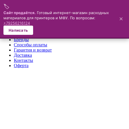
🏷️
Меню
Сайт продаётся.
Готовый интернет-магазин расходных
материалов для принтеров и МФУ. По вопросам:
✕
×
+79256216124
О компании
Написать
Каталог
Бренды
Способы оплаты
Гарантия и возврат
Доставка
Контакты
Оферта