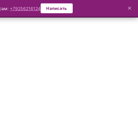
✕
осам:
+79256216124
Написать