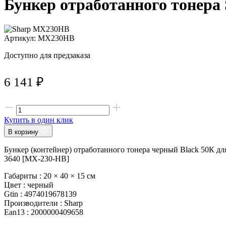
Бункер отработанного тонер
Артикул: MX230HB
Доступно для предзаказа
6 141
₽
Купить в один клик
В корзину
Бункер (контейнер) отработанного тонера черный Black 50К 
3640 [MX-230-HB]
Габариты :
20 × 40 × 15 см
Цвет :
черный
Gtin :
4974019678139
Производители :
Sharp
Ean13 :
2000000409658