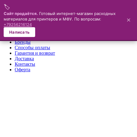
🏷️
Меню
Сайт продаётся.
Готовый интернет-магазин расходных
материалов для принтеров и МФУ. По вопросам:
✕
×
+79256216124
О компании
Написать
Каталог
Бренды
Способы оплаты
Гарантия и возврат
Доставка
Контакты
Оферта