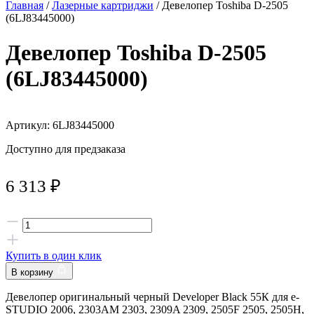
Главная
/
Лазерные картриджи
/ Девелопер Toshiba D-2505
(6LJ83445000)
Девелопер Toshiba D-2505
(6LJ83445000)
Артикул: 6LJ83445000
Доступно для предзаказа
6 313
₽
Купить в один клик
В корзину
Девелопер оригинальный черный Developer Black 55К для e-
STUDIO 2006, 2303AM 2303, 2309A 2309, 2505F 2505, 2505H,