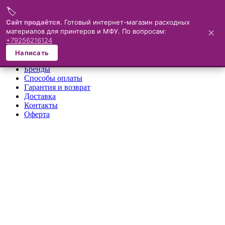
🏷️
Меню
Сайт продаётся.
Готовый интернет-магазин расходных
материалов для принтеров и МФУ. По вопросам:
✕
×
+79256216124
О компании
Написать
Каталог
Бренды
Способы оплаты
Гарантия и возврат
Доставка
Контакты
Оферта