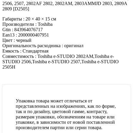
2506, 2507, 2802AF 2802, 2802AM, 2803AMMJD 2803, 2809A
2809 [D2505]
Габариты :
20 × 40 × 15 см
Производители :
Toshiba
Gtin :
843964076717
Ean13 :
2000000407951
Цвет :
черный
Оригинальность расходника :
оригинал
Емкость :
Стандартная
Совместимость :
Toshiba e-STUDIO 2802AM,Toshiba e-
STUDIO 2506,Toshiba e-STUDIO 2507,Toshiba e-STUDIO
2505H
Упаковка товара может отличаться от
представленных на изображениях, как по форме,
так и по дизайну, цветовой гамме, контрасту,
размерам упаковки, обозначениям на товаре или
упаковке, в зависимости от новой поставленной
производителем партии или серии товара.