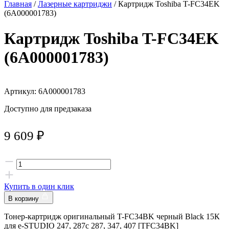
Главная
/
Лазерные картриджи
/ Картридж Toshiba T-FC34EK
(6A000001783)
Картридж Toshiba T-FC34EK
(6A000001783)
Артикул: 6A000001783
Доступно для предзаказа
9 609
₽
Купить в один клик
В корзину
Тонер-картридж оригинальный T-FC34BK черный Black 15К
для e-STUDIO 247, 287c 287, 347, 407 [TFC34BK]