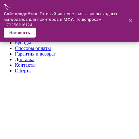
🏷️
Меню
Сайт продаётся.
Готовый интернет-магазин расходных
материалов для принтеров и МФУ. По вопросам:
✕
×
+79256216124
О компании
Написать
Каталог
Бренды
Способы оплаты
Гарантия и возврат
Доставка
Контакты
Оферта