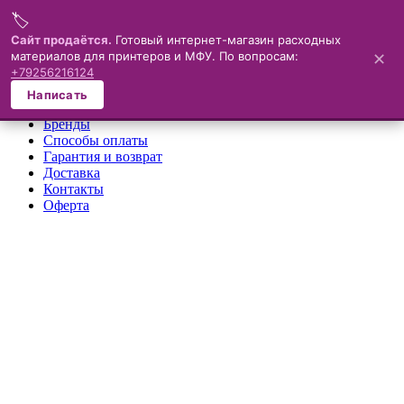
🏷️
Меню
Сайт продаётся.
Готовый интернет-магазин расходных
материалов для принтеров и МФУ. По вопросам:
✕
×
+79256216124
О компании
Написать
Каталог
Бренды
Способы оплаты
Гарантия и возврат
Доставка
Контакты
Оферта