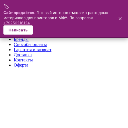
🏷️
Меню
Сайт продаётся.
Готовый интернет-магазин расходных
материалов для принтеров и МФУ. По вопросам:
✕
×
+79256216124
О компании
Написать
Каталог
Бренды
Способы оплаты
Гарантия и возврат
Доставка
Контакты
Оферта