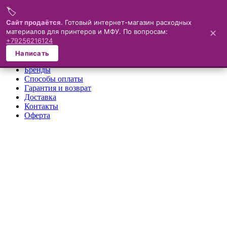
🏷️
Меню
Сайт продаётся.
Готовый интернет-магазин расходных
материалов для принтеров и МФУ. По вопросам:
✕
×
+79256216124
О компании
Написать
Каталог
Бренды
Способы оплаты
Гарантия и возврат
Доставка
Контакты
Оферта