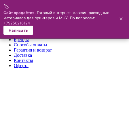
🏷️
Меню
Сайт продаётся.
Готовый интернет-магазин расходных
материалов для принтеров и МФУ. По вопросам:
✕
×
+79256216124
О компании
Написать
Каталог
Бренды
Способы оплаты
Гарантия и возврат
Доставка
Контакты
Оферта