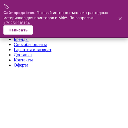
🏷️
Меню
Сайт продаётся.
Готовый интернет-магазин расходных
материалов для принтеров и МФУ. По вопросам:
✕
×
+79256216124
О компании
Написать
Каталог
Бренды
Способы оплаты
Гарантия и возврат
Доставка
Контакты
Оферта