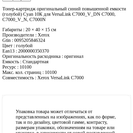
Тонер-картридж оригинальный синий повышенной емкости
(голубой) Cyan 10К для VersaLink C7000_V_DN C7000,
C7000_V_N, C7000N
Габариты :
20 × 40 × 15 см
Производители :
Xerox
Gtin :
0095205846324
Цвет :
голубой
Ean13 :
2000000350370
Оригинальность расходника :
оригинал
Емкость :
Стандартная
Ресурс :
10100
Макс. кол. страниц :
10100
Совместимость :
Xerox VersaLink C7000
Упаковка товара может отличаться от
представленных на изображениях, как по форме,
так и по дизайну, цветовой гамме, контрасту,
размерам упаковки, обозначениям на товаре или
упаковке, в зависимости от новой поставленной