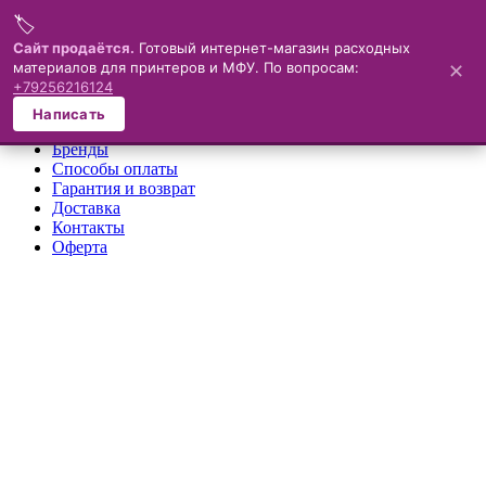
🏷️
Меню
Сайт продаётся.
Готовый интернет-магазин расходных
материалов для принтеров и МФУ. По вопросам:
✕
×
+79256216124
О компании
Написать
Каталог
Бренды
Способы оплаты
Гарантия и возврат
Доставка
Контакты
Оферта