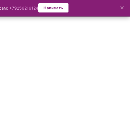
✕
осам:
+79256216124
Написать