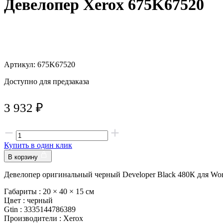
Девелопер Xerox 675K67520
Артикул: 675K67520
Доступно для предзаказа
3 932
₽
Купить в один клик
В корзину
Девелопер оригинальный черный Developer Black 480К для Work
Габариты :
20 × 40 × 15 см
Цвет :
черный
Gtin :
3335144786389
Производители :
Xerox